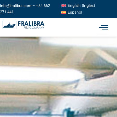
Ir
English
(
Inglés
)
info@fralibra.com – +34 662
al
271 441
Español
contenido