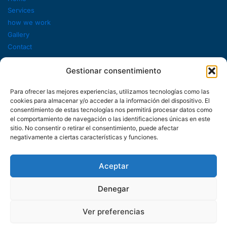
Services
how we work
Gallery
Contact
Legal policies
Gestionar consentimiento
Quality policies
Supplier requirements
Para ofrecer las mejores experiencias, utilizamos tecnologías como las
cookies para almacenar y/o acceder a la información del dispositivo. El
Legal notice
consentimiento de estas tecnologías nos permitirá procesar datos como
Privacy policy
el comportamiento de navegación o las identificaciones únicas en este
sitio. No consentir o retirar el consentimiento, puede afectar
Cookie policy
negativamente a ciertas características y funciones.
Contact
+34 662 271 441
Aceptar
Info@fralibra.com
Monday to Friday
Denegar
(9:00h a 18:00h)
Ver preferencias