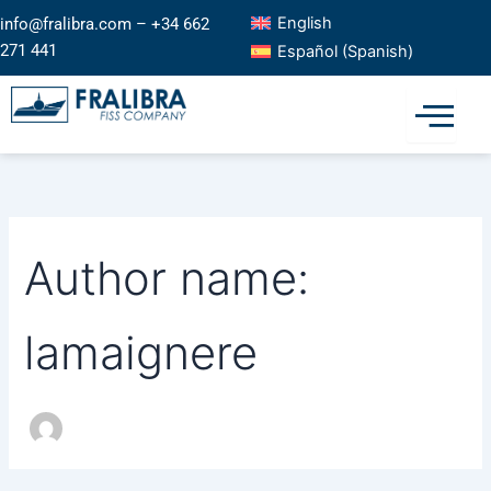
Search
Skip
English
info@fralibra.com – +34 662
for:
to
271 441
Español
(
Spanish
)
content
Author name:
lamaignere